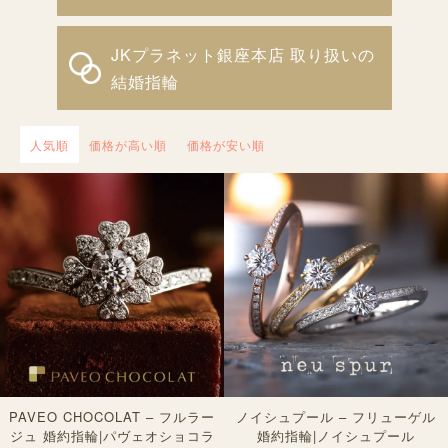
JKプラネット銀座本店 取り扱いの
結婚指輪
人気順
価格が高い順
価格が安い順
PAVEO CHOCOLAT – フルラー
ノイシュプール – フリューゲル
ジュ 婚約指輪|パヴェオショコラ
婚約指輪|ノイシュプール