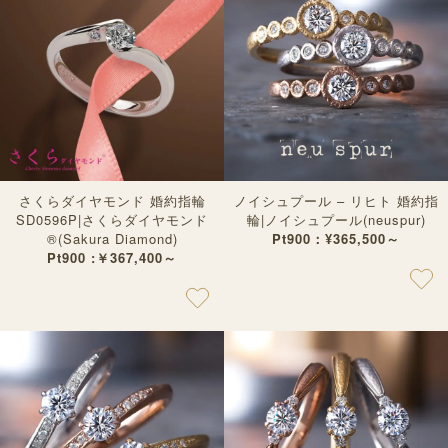
さくらダイヤモンド 婚約指輪
ノイシュプール – リヒト 婚約指
SD0596P|さくらダイヤモンド
輪|ノイシュプール(neuspur)
®︎(Sakura Diamond)
Pt900：¥365,500～
Pt900 :￥367,400～