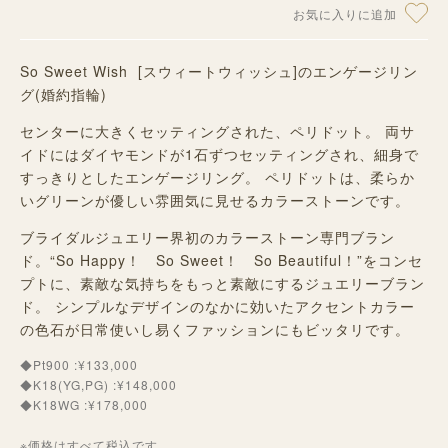
お気に入りに追加
So Sweet Wish [スウィートウィッシュ]のエンゲージリン
グ(婚約指輪)
センターに大きくセッティングされた、ペリドット。 両サ
イドにはダイヤモンドが1石ずつセッティングされ、細身で
すっきりとしたエンゲージリング。 ペリドットは、柔らか
いグリーンが優しい雰囲気に見せるカラーストーンです。
ブライダルジュエリー界初のカラーストーン専門ブラン
ド。“So Happy！ So Sweet！ So Beautiful！”をコンセ
プトに、素敵な気持ちをもっと素敵にするジュエリーブラン
ド。 シンプルなデザインのなかに効いたアクセントカラー
の色石が日常使いし易くファッションにもビッタリです。
◆Pt900 :¥133,000
◆K18(YG,PG) :¥148,000
◆K18WG :¥178,000
※価格はすべて税込です。