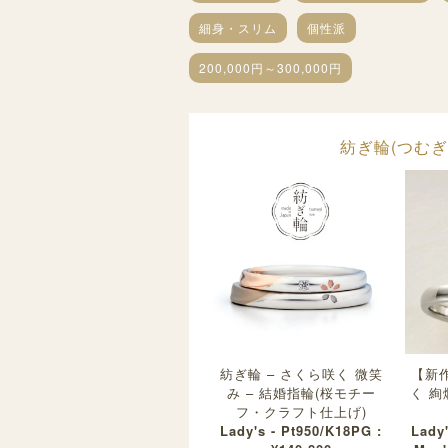
細身・スリム
個性派
200,000円～300,000円
紡ぎ輪(つむぎわ
紡ぎ輪 – さくら咲く 微笑
【新作
み – 結婚指輪(桜モチー
く 絢
フ・クラフト仕上げ)
Lady's - Pt950/K18PG :
Lady'