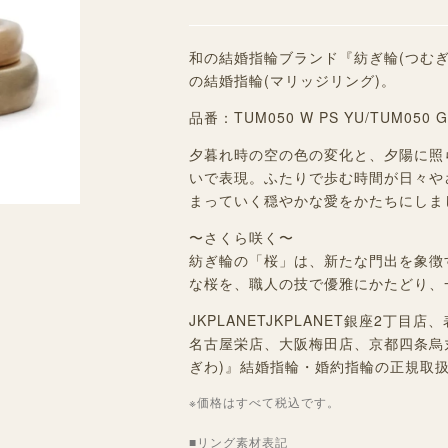
和の結婚指輪ブランド『紡ぎ輪(つむぎわ)
の結婚指輪(マリッジリング)。
品番：TUM050 W PS
YU
/TUM050 
夕暮れ時の空の色の変化と、夕陽に照
いで表現。ふたりで歩む時間が日々や
まっていく穏やかな愛をかたちにしま
〜さくら咲く〜
紡ぎ輪の「桜」は、新たな門出を象徴
な桜を、職人の技で優雅にかたどり、
JKPLANETJKPLANET銀座2
名古屋栄店、大阪梅田店、京都四条烏
ぎわ)』結婚指輪・婚約指輪の正規取
※価格はすべて税込です。
■リング素材表記