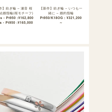
作】紡ぎ輪 – 瀬音 桜
【新作】紡ぎ輪 – いつも一
 結婚指輪(桜モチーフ)
緒に – 婚約指輪
s - Pt950 :¥162,800
Pt950/K18OG：¥321,200
s - Pt950 :¥165,000
～