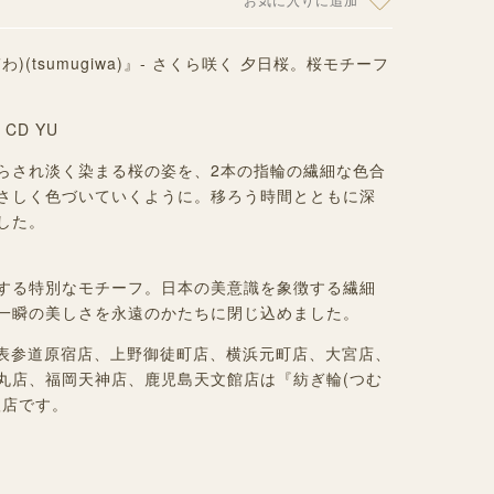
(tsumugiwa)』- さくら咲く 夕日桜。桜モチーフ
G CD
YU
らされ淡く染まる桜の姿を、2本の指輪の繊細な色合
さしく色づいていくように。移ろう時間とともに深
した。
する特別なモチーフ。日本の美意識を象徴する繊細
一瞬の美しさを永遠のかたちに閉じ込めました。
丁目店、表参道原宿店、上野御徒町店、横浜元町店、大宮店、
丸店、福岡天神店、鹿児島天文館店は『紡ぎ輪(つむ
扱店です。