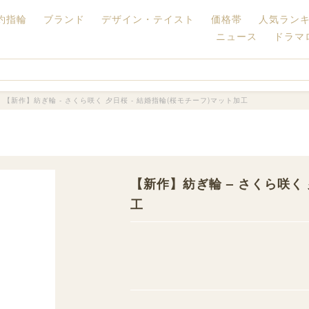
約指輪
ブランド
デザイン・テイスト
価格帯
人気ラン
ニュース
ドラマ
【新作】紡ぎ輪 - さくら咲く 夕日桜 - 結婚指輪(桜モチーフ)マット加工
【新作】紡ぎ輪 – さくら咲く 
工