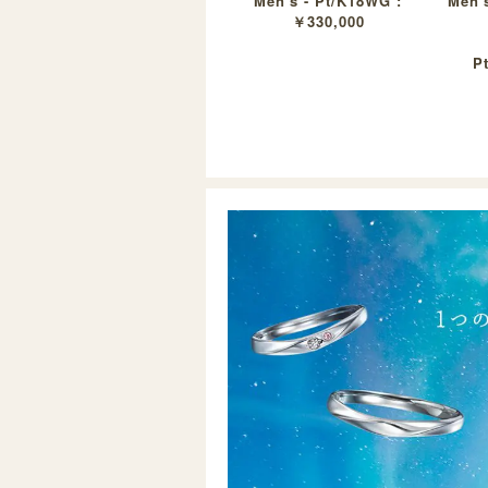
Men's - Pt/K18WG :
Men's
￥330,000
P