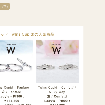
・V字)
(Twins Cupid)の人気商品
ns Cupid – Fanfare
Twins Cupid – Confetti /
左 / Fanfare
Milky Way
Lady's - Pt900 :
左 / Confetti
￥184,800
Lady's - Pt900 :