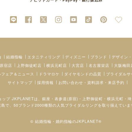
輪
結婚指輪
エタニティリング
ディズニー
ブランド
デザイン
原宿店
上野御徒町店
横浜元町店
大宮店
名古屋栄店
大阪梅田
ルフェア＆ニュース
ドラマロケ
ダイヤモンドの品質
ブライダルサ
サイトマップ
採用情報
お問い合わせ・資料請求・来店予約
ョップ JKPLANETは、銀座・表参道(原宿)・上野御徒町・横浜元
児島で、50ブランド2000種類の人気ブライダルリングを取り揃えていま
© 結婚指輪・婚約指輪のJKPLANET®︎