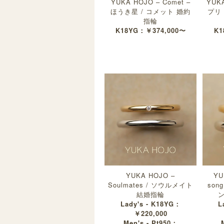
YUKA HOJO – Comet –
YUKA
ほうき星 / コメット 婚約
プリ
指輪
K18YG：￥374,000〜
K1
YUKA HOJO –
YU
Soulmates / ソウルメイト
son
結婚指輪
ン
Lady's - K18YG：
L
￥220,000
Men's - Pt950：