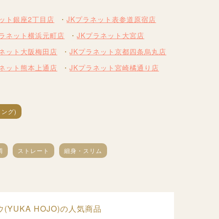
ネット銀座2丁目店
JKプラネット表参道原宿店
プラネット横浜元町店
JKプラネット大宮店
ラネット大阪梅田店
JKプラネット京都四条烏丸店
ラネット熊本上通店
JKプラネット宮崎橘通り店
ング)
調
ストレート
細身・スリム
(YUKA HOJO)の人気商品