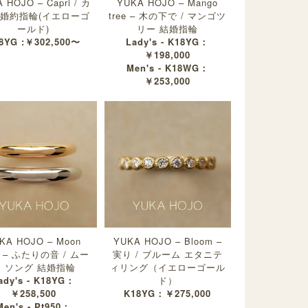
 HOJO – Capri / カ
YUKA HOJO – Mango
 婚約指輪(イエローゴ
tree – 木の下で / マンゴツ
ールド)
リー 結婚指輪
8YG :￥302,500〜
Lady's - K18YG：
￥198,000
Men's - K18WG：
￥253,000
KA HOJO – Moon
YUKA HOJO – Bloom –
g – ふたりの音 / ムー
実り / ブルーム エタニテ
 ソング 結婚指輪
ィリング（イエローゴール
ady's - K18YG：
ド）
￥258,500
K18YG：￥275,000
Men's - Pt950：