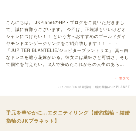
こんにちは。 JKPlanetのHP・ブログをご覧いただきまし
て、誠に有難うございます。 今回は、正統派もいいけどオ
シャレにつけたい！！ という方へおすすめのゴールドダイ
ヤモンドエンゲージリングをご紹介致します！！ ・ ・
「JUPITER BLANTELIE/ジュピターブラントリエ」 真っ白
なドレスを纏う花嫁がいる。彼女には繊細さと可憐さ、そし
て個性を与えたい。 2人で決めたこれからの人生のあら…
more
2017/08/06
結婚指輪・婚約指輪のJKPLANET
手元を華やかに…エタニティリング【婚約指輪・結婚
指輪のJKプラネット】