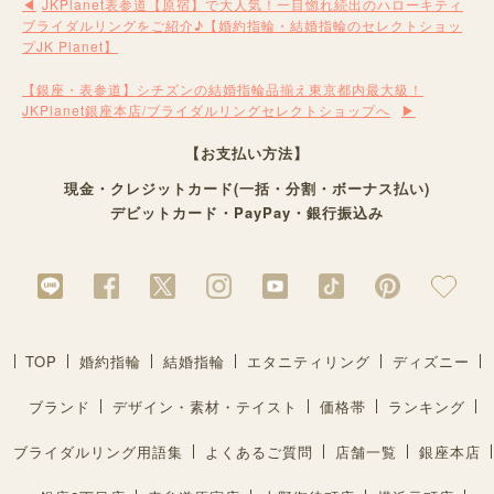
JKPlanet表参道【原宿】で大人気！一目惚れ続出のハローキティ
ブライダルリングをご紹介♪【婚約指輪・結婚指輪のセレクトショッ
プJK Planet】
【銀座・表参道】シチズンの結婚指輪品揃え東京都内最大級！
JKPlanet銀座本店/ブライダルリングセレクトショップへ
【お支払い方法】
現金・クレジットカード(一括・分割・ボーナス払い)
デビットカード・PayPay・銀行振込み
TOP
婚約指輪
結婚指輪
エタニティリング
ディズニー
ブランド
デザイン・素材・テイスト
価格帯
ランキング
ブライダルリング用語集
よくあるご質問
店舗一覧
銀座本店