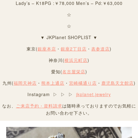
Lady’s – K18PG :￥78,000 Men’s – Pd:￥63,000
☆
☆
▼ JKPlanet SHOPLIST ▼
東京(
銀座本店
・
銀座2丁目店
・
表参道店
)
神奈川(
横浜元町店
)
愛知(
名古屋栄店
)
九州(
福岡天神店
・
熊本上通店
・
宮崎橘通り店
・
鹿児島天文館店
)
Instagram ▷ ▷ ▷
jkplanet.jewelry
なお、
ご来店予約・資料請求
は随時承っておりますのでお気軽に
お問い合わせ下さい。