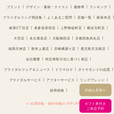
ブランド
デザイン・素材・テイスト
価格帯
ランキング
ブライダルリング用語集
よくあるご質問
店舗一覧
銀座本店
銀座2丁目店
表参道原宿店
上野御徒町店
横浜元町店
大宮店
名古屋栄店
大阪梅田店
京都四条烏丸店
福岡天神店
熊本上通店
宮崎橘通り店
鹿児島天文館店
会社概要
特定商取引法に基づく表記
ブライダルフェア＆ニュース
ドラマロケ
ダイヤモンドの品質
ブライダルサービス
アフターサービス
リングアレンジ
詳細お見積り
採用情報
© 結婚指輪・婚約指輪のJKPLANET®︎
ギフト券付き
ご来店予約