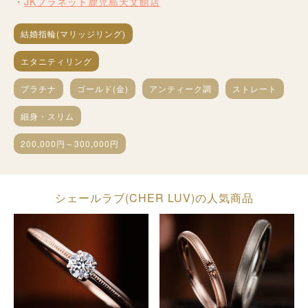
JKプラネット鹿児島天文館店
結婚指輪(マリッジリング)
エタニティリング
プラチナ
ゴールド(金)
アンティーク調
ストレート
細身・スリム
200,000円～300,000円
シェールラブ(CHER LUV)の人気商品