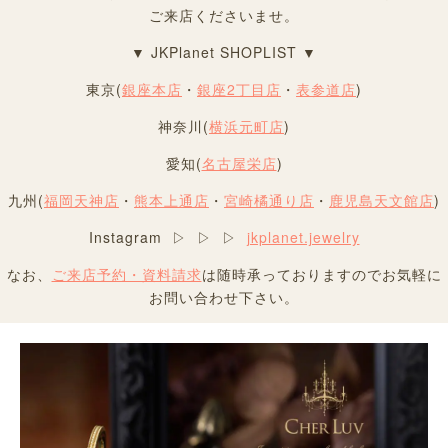
ご来店くださいませ。
▼ JKPlanet SHOPLIST ▼
東京(
銀座本店
・
銀座2丁目店
・
表参道店
)
神奈川(
横浜元町店
)
愛知(
名古屋栄店
)
九州(
福岡天神店
・
熊本上通店
・
宮崎橘通り店
・
鹿児島天文館店
)
Instagram ▷ ▷ ▷
jkplanet.jewelry
なお、
ご来店予約・資料請求
は随時承っておりますのでお気軽に
お問い合わせ下さい。