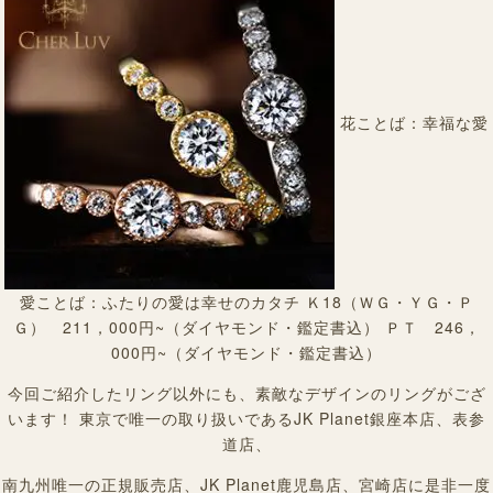
花ことば：幸福な愛
愛ことば：ふたりの愛は幸せのカタチ Ｋ18（ＷＧ・ＹＧ・Ｐ
Ｇ） 211，000円~（ダイヤモンド・鑑定書込） ＰＴ 246，
000円~（ダイヤモンド・鑑定書込）
今回ご紹介したリング以外にも、素敵なデザインのリングがござ
います！ 東京で唯一の取り扱いであるJK Planet銀座本店、表参
道店、
南九州唯一の正規販売店、JK Planet鹿児島店、宮崎店に是非一度