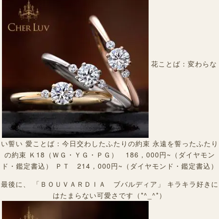
花ことば：変わらな
い誓い 愛ことば：今日交わしたふたりの約束 永遠を誓ったふたり
の約束 Ｋ18（ＷＧ・ＹＧ・ＰＧ） 186，000円~（ダイヤモン
ド・鑑定書込） ＰＴ 214，000円~（ダイヤモンド・鑑定書込）
最後に、 「ＢＯＵＶＡＲＤＩＡ ブバルディア」 キラキラ好きに
はたまらない可愛さです（*^_^*）