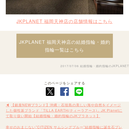
JKPLANET 福岡天神店の店舗情報はこちら
JKPLANET 福岡天神店の結婚指輪・婚約
指輪一覧はこちら
2017/07/06
結婚指輪・婚約指輪のJKPLANET
このページをシェアする
【銀座NEWブランド】沖縄・石垣島の美しい海や自然をイメージ
した個性派ブランド「TILLA EARTH(ティーラアース)」JK Planetに
て取り扱い開始【結婚指輪・婚約指輪のJKプラネット】
幸せのおまじない”CITIZEN サムシングブルー”結婚指輪に誕生石プレ