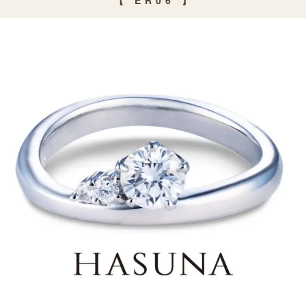
【 E R 0 6 】