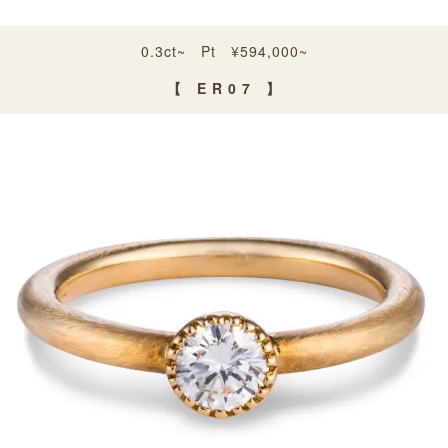
0.3ct~ Pt ¥594,000~
【 E R 0 7 】