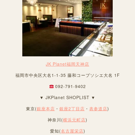
JK Planet福岡天神店
福岡市中央区大名1-1-35 藤和コープソシエ大名 1F
092-791-9402
▼ JKPlanet SHOPLIST ▼
東京(
銀座本店
・
銀座2丁目店
・
表参道店
)
神奈川(
横浜元町店
)
愛知(
名古屋栄店
)