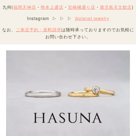
九州(
福岡天神店
・
熊本上通店
・
宮崎橘通り店
・
鹿児島天文館店
)
Instagram ▷ ▷ ▷
jkplanet.jewelry
なお、
ご来店予約・資料請求
は随時承っておりますのでお気軽に
お問い合わせ下さい。