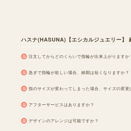
ハスナ(HASUNA)【エシカルジュエリー
注文してからどのくらいで指輪が出来上がりますか
急ぎで指輪が欲しい場合、納期は短くなりますか？
指のサイズが変わってしまった場合、サイズの変更
アフターサービスはありますか？
デザインのアレンジは可能ですか？