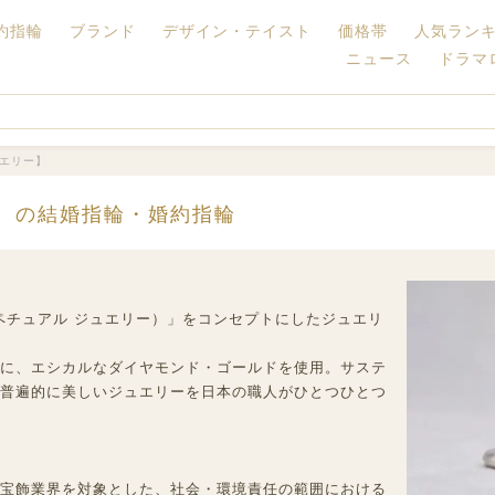
約指輪
ブランド
デザイン・テイスト
価格帯
人気ラン
ニュース
ドラマ
ュエリー】
】 の結婚指輪・婚約指輪
パーペチュアル ジュエリー）」をコンセプトにしたジュエリ
に、エシカルなダイヤモンド・ゴールドを使用。サステ
普遍的に美しいジュエリーを日本の職人がひとつひとつ
う宝飾業界を対象とした、社会・環境責任の範囲における