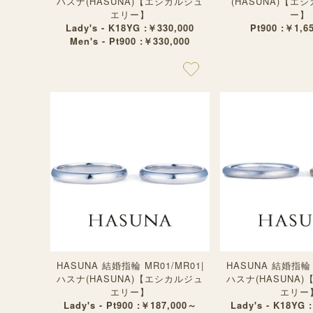
ハスナ(HASUNA)【エシカルジュ
(HASUNA)【エ
エリー】
ー】
Lady's - K18YG :￥330,000
Pt900 :￥1,6
Men's - Pt900 :￥330,000
HASUNA 結婚指輪 MR01/MR01|
HASUNA 結婚指輪 
ハスナ(HASUNA)【エシカルジュ
ハスナ(HASUNA
エリー】
エリー
Lady's - Pt900 :￥187,000～
Lady's - K18YG