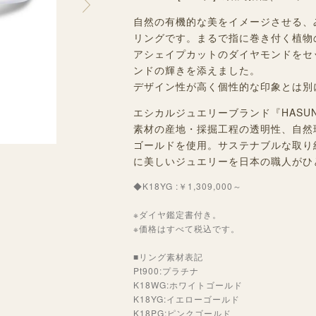
自然の有機的な美をイメージさせる、
リングです。まるで指に巻き付く植物
アシェイプカットのダイヤモンドをセ
ンドの輝きを添えました。
デザイン性が高く個性的な印象とは別
エシカルジュエリーブランド『HASUN
素材の産地・採掘工程の透明性、自然
ゴールドを使用。サステナブルな取り
に美しいジュエリーを日本の職人がひ
◆K18YG :￥1,309,000～
※ダイヤ鑑定書付き。
※価格はすべて税込です。
■リング素材表記
Pt900:プラチナ
K18WG:ホワイトゴールド
K18YG:イエローゴールド
K18PG:ピンクゴールド