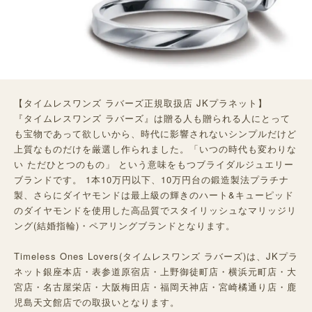
【タイムレスワンズ ラバーズ正規取扱店 JKプラネット】
『タイムレスワンズ ラバーズ』は贈る人も贈られる人にとって
も宝物であって欲しいから、時代に影響されないシンプルだけど
上質なものだけを厳選し作られました。「いつの時代も変わりな
い ただひとつのもの」 という意味をもつブライダルジュエリー
ブランドです。 1本10万円以下、10万円台の鍛造製法プラチナ
製、さらにダイヤモンドは最上級の輝きのハート&キューピッド
のダイヤモンドを使用した高品質でスタイリッシュなマリッジリ
ング(結婚指輪)・ペアリングブランドとなります。
Timeless Ones Lovers(タイムレスワンズ ラバーズ)は、JKプラ
ネット銀座本店・表参道原宿店・上野御徒町店・横浜元町店・大
宮店・名古屋栄店・大阪梅田店・福岡天神店・宮崎橘通り店・鹿
児島天文館店での取扱いとなります。