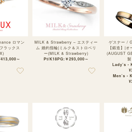
mance ロマン
MILK & Strawberry – エスティー
ゲスナー / G
アフラックス
ム 婚約指輪|ミルク＆ストロベリ
【鍛造】|オ
X)
ー(MILK & Strawberry)
(AUGUST 
¥413,000～
Pt/K18PG:￥293,000～
製
Lady’s -
¥
Men’s - 
¥