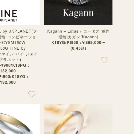
by JKPLANET(フ
Kagann – Lotus / ロータス 婚約
指輪 コンビネーショ
指輪|カガン(Kagann)
NECYSM150W
K18YG/Pt950 :￥869,000〜
50G|FINE by
(0.45ct)
(ファイン バイ ジェイ
プラネット)
 Pt900/K18PG：
132,000
 Pt900/K18YG：
132,000