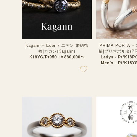
Kagann – Eden / エデン 婚約指
PRIMA PORTA 
輪|カガン(Kagann)
輪|プリマポルタ(PRI
K18YG/Pt950 :￥880,000〜
Ladys - Pt/K18P
Men's - Pt/K18Y