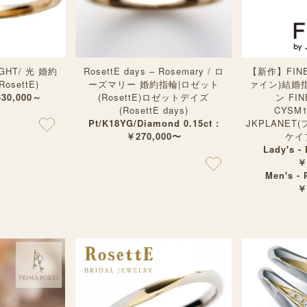
LIGHT/ 光 婚約
RosettE days – Rosemary / ロ
【新作】FINE 
settE)
ーズマリー 婚約指輪|ロゼット
ァイン)結婚
330,000～
(RosettE)ロゼットデイズ
ン FI
(RosettE days)
CYSM1
Pt/K18YG/Diamond 0.15ct :
JKPLANET
￥270,000〜
ケイ
Lady's -
￥
Men's -
￥