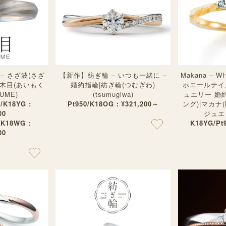
– さざ波(さざ
【新作】紡ぎ輪 – いつも一緒に –
Makana – 
相木目(あいもく
婚約指輪|紡ぎ輪(つむぎわ)
ホエールテイ
UME)
(tsumugiwa)
ュエリー 婚
0/K18YG :
Pt950/K18OG：¥321,200～
ング)|マカナ(
00
ジュエ
0/K18WG :
K18YG/Pt
00