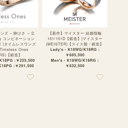
ンズ – 静けさ ～立
【新作】マイスター 結婚指輪
輪 コンビネーション
151/151D【鍛造】|マイスター
】|タイムレスワンズ
(MEISTER)【スイス製・鍛造】
imeless Ones
Lady's - K18WG/K18RG :
ERS)【鍛造】
￥665,500
t/K18PG :￥225,500
Men's - K18WG/K18RG :
/K18PG :￥291,500
￥632,500