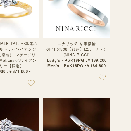
WHALE TAIL 〜幸運の
ニナリッチ 結婚指輪
ル〜：ハワイアンジ
6R1F07/08【鍛造】|ニナ リッチ
約指輪(エンゲージリ
(NINA RICCI)
Makana)ハワイアン
Lady's - Pt/K18PG :￥189,200
リー【鍛造】
Men's - Pt/K18PG :￥184,800
900 :￥371,000～