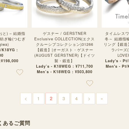
おと) – 結婚指
ゲスナー / GERSTNER
タイムレスワ
|紡ぎ輪(つむぎ
Exclusive COLLECTION(エクス
冬～ 結婚指
giwa)
クルーシブコレクション)31266
リング【鍛造
0/K18YG :
【鍛造】|オーガスト・ゲスナー
ラバーズ(T
00
(AUGUST GERSTNER)【ドイツ
LOV
:¥198,000
製・鍛造】
Lady's - P
Lady’s - K18WEG : ¥711,700
Men's - Pt
Men’s - K18WEG : ¥503,800
<
1
2
3
4
>
»
くあるご質問