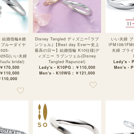
 結婚指輪&婚
Disney Tangled ディズニー｢ラプ
いい夫婦 ブ
スブルーダイヤ
ンツェル｣【Best day Ever〜史上
IFM106/IF
025-
最高の日〜】結婚指輪 K10仕様|デ
夫婦 ブライダル
M025G|いい夫婦
ィズニー ラプンツェル(Disney
ufu bridal)
Tangled Rapunzel)
Lady's - 
￥170,500
Lady's - K10PG：￥110,000
Men's - 
￥110,000
Men's - K10WG：￥121,000
￥110,000