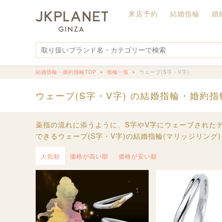
来店予約
結婚指輪
婚
結婚指輪・婚約指輪TOP
指輪一覧
ウェーブ(S字・V字)
ウェーブ(S字・V字) の結婚指輪・婚約指
薬指の流れに添うように、S字やV字にウェーブされた
できるウェーブ(S字・V字)の結婚指輪(マリッジリング
人気順
価格が高い順
価格が安い順