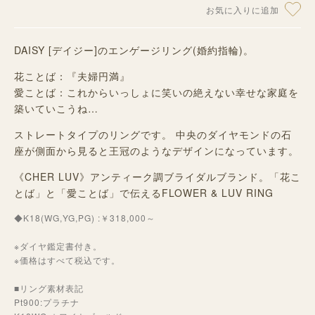
お気に入りに追加
DAISY [デイジー]のエンゲージリング(婚約指輪)。
花ことば：『夫婦円満』
愛ことば：これからいっしょに笑いの絶えない幸せな家庭を
築いていこうね…
ストレートタイプのリングです。 中央のダイヤモンドの石
座が側面から見ると王冠のようなデザインになっています。
《CHER LUV》アンティーク調ブライダルブランド。「花こ
とば」と「愛ことば」で伝えるFLOWER & LUV RING
◆K18(WG,YG,PG) :￥318,000～
※ダイヤ鑑定書付き。
※価格はすべて税込です。
■リング素材表記
Pt900:プラチナ