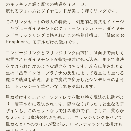
のキラキラと輝く魔法の軌道をイメージ。
流れるフォルムとダイヤモンドが美しく輝くリングです。
このリングセットの最大の特徴は、幻想的な魔法をイメージ
したブルーダイヤモンドのグラデーションカラー。ダイヤモ
ンドマリッジリングに施されたこの特別仕様は、「Magic to
Happiness」モデルだけの魅力です。
エンゲージリングとマリッジリング両方に、側面まで美しく
配置されたダイヤモンドが指を優雅に包み込み、まるで魔法
をかけられたかのような輝きを放ちます。左右に施された2
重の凹凸ラインは、プラチナの反射によって幾重にも重なる
魔法の軌跡を表現。まるで魔法で変身したシンデレラのよう
に、ドレッシーで華やかな印象を演出します。
重ね着けすることで、シンデレラを取り巻く魔法の軌跡がよ
り一層華やかに表現されます。隙間なくぴったりと重なるデ
ザインも、このセットならではの魅力です。さらに、柔らか
なSラインは魔法の軌道を表現し、マリッジリングをペアで
重ねると1本のラインが繋がる、ロマンティックな仕掛けも
施されています。