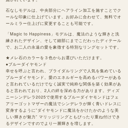
石なしモデルは、中央部分にヘアライン加工を施すことでク
ールな印象に仕上げています。お好みに合わせて、無料でオ
ールミラー仕上げに変更することも可能です。
「Magic to Happiness」モデルは、魔法のような輝きと洗
練されたデザイン、そして細部にまでこだわったディテール
で、お二人の永遠の愛を象徴する特別なリングセットです。
★メレ石のカラーを３色からお選びいただけます。
●ブルーダイヤモンド
幸せを呼ぶと言われ、ブライダルリングで人気を集めている
ブルーダイヤモンド。愛のエネルギーを高めるパワーがある
と言われているだけでなく誠実で純粋な関係を築く効果があ
ると言われており、2人の絆を深める力があります。ディズ
ニーシンデレラ2025で使用するブルーダイヤモンドはフェ
アリーゴットマザーの魔法でシンデレラが輝く青いドレスに
変身するように”ダイヤモンドに魔法をかけたかのような美
しい輝きが魅力” マリッジリングともぴったり重ね付けでき
るデザインですのでより一層輝きを増します。