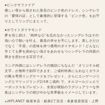
●ピンクサファイア
優しい母から残された形見のピンク色のドレス。シンデレラ
の「愛情の証」として象徴的に登場する「ピンク色」をお守
りとしてリングにまとって。
●ホワイトダイヤモンド
夢を信じ続け、“純粋な心”を忘れなかったシンデレラはその
強い心で願いを叶え、最高の幸せを手にします。美しさだけ
でなく「不屈」の意味を持つ透明のダイヤモンド！どんなに
辛くても夢を諦めない強さをあわせもつシンデレラの内面の
輝きを想わせる宝石です。
リング内側にはシンデレラの物語にちなんだ「オリジナル絵
文字」が無料で刻印できます。ご成約特典にもれなくガラス
の靴＆専用リングケースをプレゼント。さらにエンゲージリ
ングとマリッジリング計3本ご成約 で、オルゴールジュエリ
ーボックスをプレゼント。全面が鏡貼のラグジュアリーな外
装はシンデレラの煌びやかな世界観をイメージしています。
※JKPLANET 銀座本店・銀座2丁目店・表参道原宿店・上野