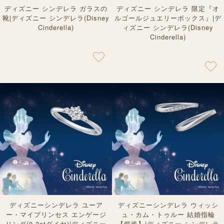
ディズニー シンデレラ ガラスの
ディズニー シンデレラ 限定『オ
靴|ディズニー シンデレラ(Disney
ルゴールジュエリーボックス』|デ
Cinderella)
ィズニー シンデレラ(Disney
Cinderella)
ディズニーシンデレラ ユーア
ディズニーシンデレラ ウィッシ
ー・マイプリンセス エンゲージ
ュ・カム・トゥルー 結婚指輪
リング(0.3ctダイヤ)|ディズニー
【鍛造】|ディズニー シンデレラ