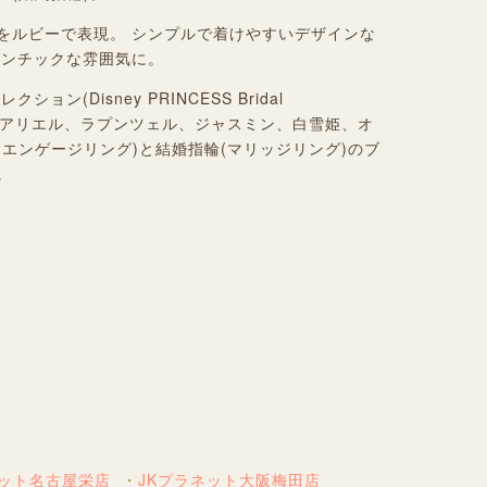
ビーで表現。 シンプルで着けやすいデザインな
ロマンチックな雰囲気に。
コレクション
(Disney PRINCESS Bridal
アリエル、ラプンツェル、ジャスミン、白雪姫、オ
エンゲージリング)と結婚指輪(マリッジリング)のブ
。
ネット名古屋栄店
JKプラネット大阪梅田店