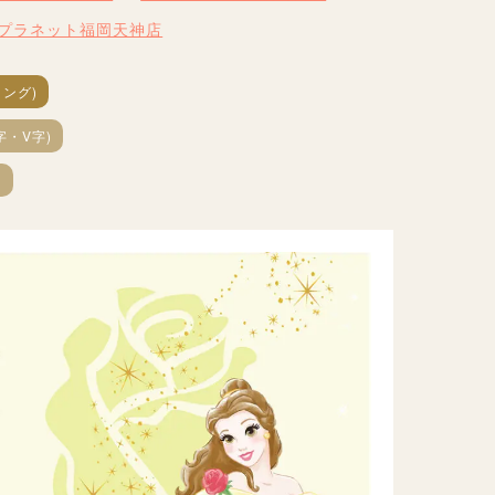
Kプラネット福岡天神店
ング)
字・V字)
～