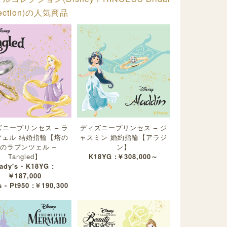
lection)の人気商品
ニープリンセス – ラ
ディズニープリンセス – ジ
ツェル 結婚指輪【塔の
ャスミン 婚約指輪【アラジ
のラプンツェル –
ン】
Tangled】
K18YG :￥308,000～
ady's - K18YG :
￥187,000
 - Pt950 :￥190,300