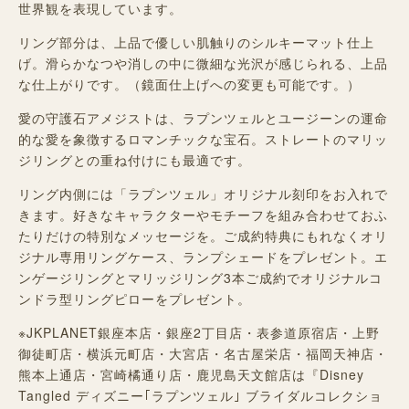
世界観を表現しています。
リング部分は、上品で優しい肌触りのシルキーマット仕上
げ。滑らかなつや消しの中に微細な光沢が感じられる、上品
な仕上がりです。（鏡面仕上げへの変更も可能です。）
愛の守護石アメジストは、ラプンツェルとユージーンの運命
的な愛を象徴するロマンチックな宝石。ストレートのマリッ
ジリングとの重ね付けにも最適です。
リング内側には「ラプンツェル」オリジナル刻印をお入れで
きます。好きなキャラクターやモチーフを組み合わせておふ
たりだけの特別なメッセージを。ご成約特典にもれなくオリ
ジナル専用リングケース、ランプシェードをプレゼント。エ
ンゲージリングとマリッジリング3本ご成約でオリジナルコ
ンドラ型リングピローをプレゼント。
※JKPLANET銀座本店・銀座2丁目店・表参道原宿店・上野
御徒町店・横浜元町店・大宮店・名古屋栄店・福岡天神店・
熊本上通店・宮崎橘通り店・鹿児島天文館店は『Disney
Tangled ディズニー｢ラプンツェル｣ ブライダルコレクショ