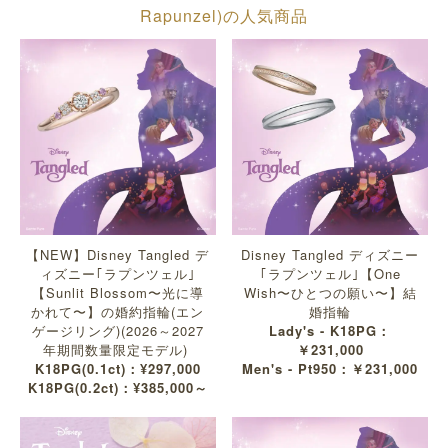
Rapunzel)の人気商品
【NEW】Disney Tangled デ
Disney Tangled ディズニー
ィズニー｢ラプンツェル｣
｢ラプンツェル｣【One
【Sunlit Blossom〜光に導
Wish〜ひとつの願い〜】結
かれて〜】の婚約指輪(エン
婚指輪
ゲージリング)(2026～2027
Lady's - K18PG：
年期間数量限定モデル)
￥231,000
K18PG(0.1ct)：¥297,000
Men's - Pt950：￥231,000
K18PG(0.2ct)：¥385,000～