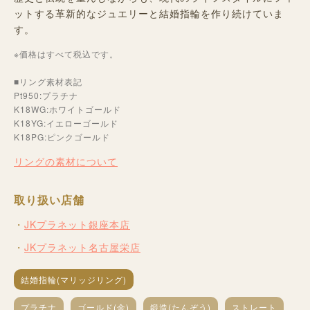
ットする革新的なジュエリーと結婚指輪を作り続けていま
す。
※価格はすべて税込です。
■リング素材表記
Pt950:プラチナ
K18WG:ホワイトゴールド
K18YG:イエローゴールド
K18PG:ピンクゴールド
リングの素材について
取り扱い店舗
JKプラネット銀座本店
JKプラネット名古屋栄店
結婚指輪(マリッジリング)
プラチナ
ゴールド(金)
鍛造(たんぞう)
ストレート