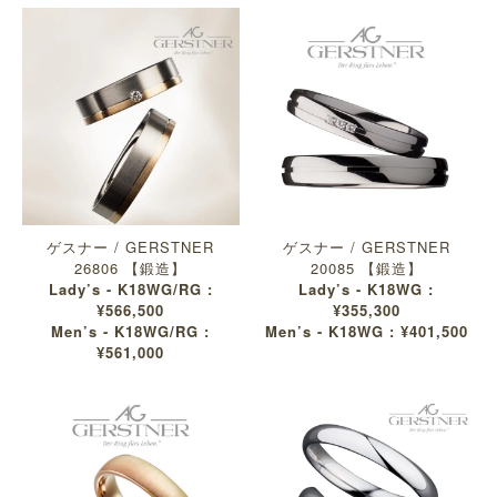
ゲスナー / GERSTNER
ゲスナー / GERSTNER
26806 【鍛造】
20085 【鍛造】
Lady’s - K18WG/RG :
Lady’s - K18WG :
¥566,500
¥355,300
Men’s - K18WG/RG :
Men’s - K18WG : ¥401,500
¥561,000