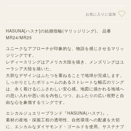
お気に入りに追加
HASUNA[ハスナ]の結婚指輪(マリッジリング)。 品番
MR24/MR25
ユニークなアプローチが印象的な、物語を感じさせるマリッ
ジリングです。
レディースリングはアメリカ大陸を描き、メンズリングはユ
ーラシア大陸を描いた、
大胆なデザインはふたつを重ねることで地球が完成します。
しっかりとしたボリュームのあるストレートな幅広のリング
は、永く着けるにふさわしい安心感。地図に描かれる地域へ
の思い入れや思い出を内包しつつ、おふたりの広い視野と自
由な心を象徴するリングです。
エシカルジュエリーブランド『HASUNA(ハスナ)』。
素材の産地・採掘工程の透明性、自然環境への配慮を大切
に、エシカルなダイヤモンド・ゴールドを使用。サステナブ