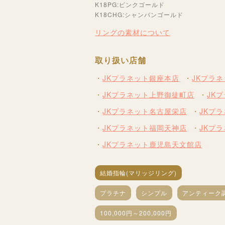
K18PG:ピンクゴールド
K18CHG:シャンパンゴールド
リングの素材について
取り扱い店舗
JKプラネット銀座本店
JKプラ
JKプラネット上野御徒町店
JK
JKプラネット名古屋栄店
JKプ
JKプラネット福岡天神店
JKプ
JKプラネット鹿児島天文館店
結婚指輪(マリッジリング)
プラチナ
シンプル
アンティーク
100,000円～200,000円