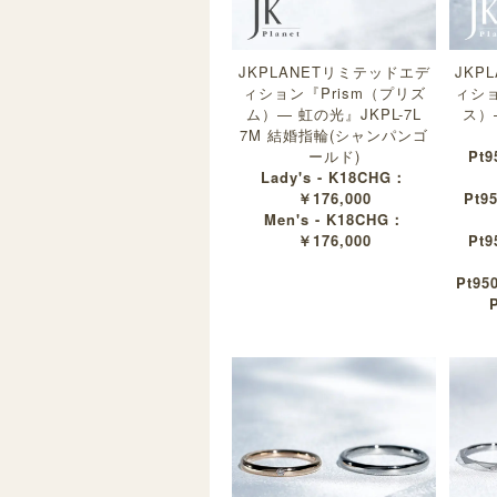
JKPLANETリミテッドエデ
JKP
ィション『Prism（プリズ
ィショ
ム）— 虹の光』JKPL-7L
ス）
7M 結婚指輪(シャンパンゴ
ールド)
Pt9
Lady's - K18CHG：
￥176,000
Pt9
Men's - K18CHG：
￥176,000
Pt9
Pt95