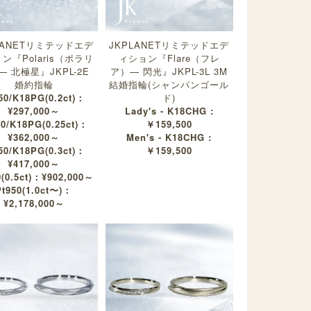
LANETリミテッドエデ
JKPLANETリミテッドエデ
ン『Polaris（ポラリ
ィション『Flare（フレ
— 北極星』JKPL-2E
ア）— 閃光』JKPL-3L 3M
婚約指輪
結婚指輪(シャンパンゴール
50/K18PG(0.2ct)：
ド)
¥297,000～
Lady's - K18CHG :
50/K18PG(0.25ct)：
￥159,500
¥362,000～
Men's - K18CHG :
50/K18PG(0.3ct)：
￥159,500
¥417,000～
0(0.5ct)：¥902,000～
Pt950(1.0ct〜)：
¥2,178,000～