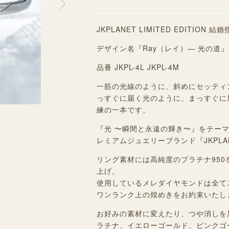
JKPLANET LIMITED EDITION
デザイン名『Ray（レイ）— 光の道』
品番 JKPL-4L JKPL-4M
一筋の光線のように、
斜めにセッティ
っすぐに届く光のように、まっすぐに
練の一本です。
『光 〜瞬間と永遠の輝き〜』をテーマに、
レミアムジュエリーブランド『JKPLANET
リング素材には高純度のプラチナ95
上げ。
使用しているメレダイヤモンドは全て
ワンランク上の煌めきをお約束いたし
お好みの素材に変えたり、つや消しを
ラチナ、イエローゴールド、ピンクゴ