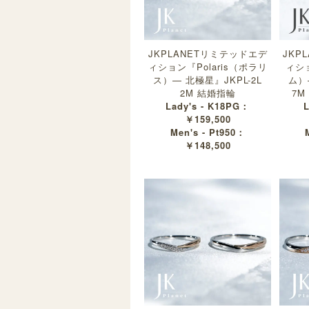
JKPLANETリミテッドエデ
JKP
ィション『Polaris（ポラリ
ィシ
ス）— 北極星』JKPL-2L
ム）
2M 結婚指輪
7M
Lady's - K18PG：
L
￥159,500
Men's - Pt950：
￥148,500