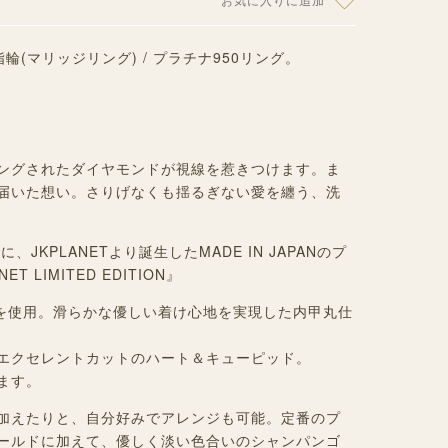
 結婚指輪(マリッジリング) / プラチナ950リング。
ングされたダイヤモンドが視線を惹きつけます。
ま
届いた想い。
さりげなくも揺るぎない愛を纏う、洗
JKPLANETより誕生したMADE IN JAPANのプ
 LIMITED EDITION』
0を使用。滑らかな優しい着け心地を実現した内甲丸仕
エクセレントカットのハート＆キューピッド。
ます。
加えたりと、自分好みでアレンジも可能。定番のプ
ールドに加えて、優しく淡い色合いのシャンパンゴ