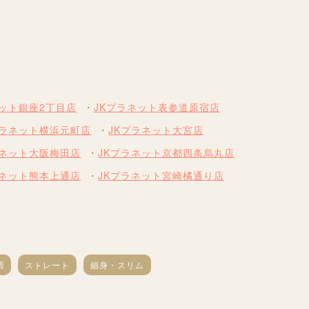
ネット銀座2丁目店
JKプラネット表参道原宿店
プラネット横浜元町店
JKプラネット大宮店
ラネット大阪梅田店
JKプラネット京都四条烏丸店
ラネット熊本上通店
JKプラネット宮崎橘通り店
調
ストレート
細身・スリム