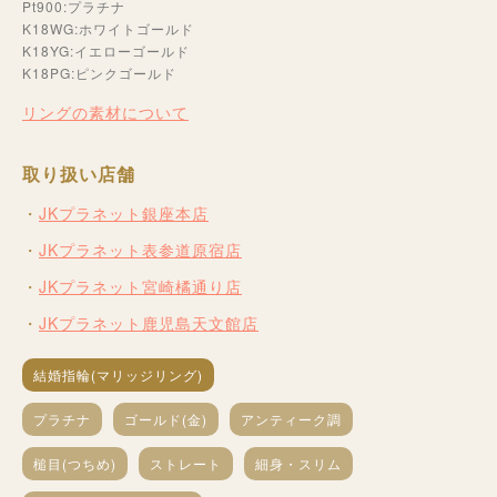
Pt900:プラチナ
K18WG:ホワイトゴールド
K18YG:イエローゴールド
K18PG:ピンクゴールド
リングの素材について
取り扱い店舗
JKプラネット銀座本店
JKプラネット表参道原宿店
JKプラネット宮崎橘通り店
JKプラネット鹿児島天文館店
結婚指輪(マリッジリング)
プラチナ
ゴールド(金)
アンティーク調
槌目(つちめ)
ストレート
細身・スリム