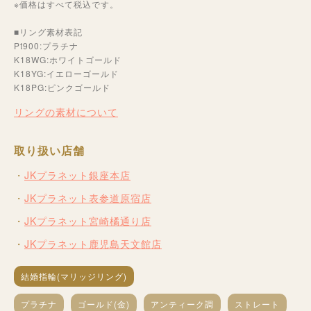
※価格はすべて税込です。
■リング素材表記
Pt900:プラチナ
K18WG:ホワイトゴールド
K18YG:イエローゴールド
K18PG:ピンクゴールド
リングの素材について
取り扱い店舗
JKプラネット銀座本店
JKプラネット表参道原宿店
JKプラネット宮崎橘通り店
JKプラネット鹿児島天文館店
結婚指輪(マリッジリング)
プラチナ
ゴールド(金)
アンティーク調
ストレート