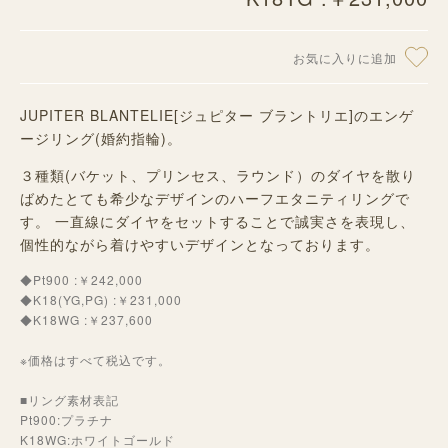
お気に入りに追加
JUPITER BLANTELIE[ジュピター ブラントリエ]のエンゲ
ージリング(婚約指輪)。
３種類(バケット、プリンセス、ラウンド）のダイヤを散り
ばめたとても希少なデザインのハーフエタニティリングで
す。 一直線にダイヤをセットすることで誠実さを表現し、
個性的ながら着けやすいデザインとなっております。
◆Pt900 :￥242,000
◆K18(YG,PG) :￥231,000
◆K18WG :￥237,600
※価格はすべて税込です。
■リング素材表記
Pt900:プラチナ
K18WG:ホワイトゴールド