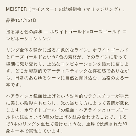
MEISTER（マイスター）の結婚指輪（マリッジリング）。
品番151/151D
巡る線と色の調和 — ホワイトゴールド×ローズゴールド コ
ンビネーションリング
リング全体を静かに巡る抽象的なライン。ホワイトゴールド
とローズゴールドという2色の素材が、そのラインに沿って
繊細に織り交わり、上品なコンビネーションを指元に宿しま
す。どこか彫刻的でアーティスティックな存在感でありなが
ら、日常のあらゆるシーンに自然と溶け込む、品格のある一
本です。
ヘアラインと鏡面仕上げという対照的なテクスチャーが手元
に美しい陰影をもたらし、光の当たり方によって表情が変化
します。ホワイトゴールドの鏡面・ヘアラインとローズゴー
ルドの鏡面という3種の仕上げを組み合わせることで、まる
で3本のリングを重ねて着けたような、重厚で洗練された印
象を一本で実現しています。