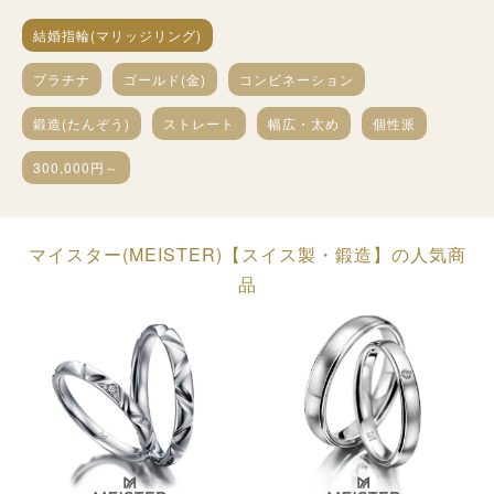
結婚指輪(マリッジリング)
プラチナ
ゴールド(金)
コンビネーション
鍛造(たんぞう)
ストレート
幅広・太め
個性派
300,000円～
マイスター(MEISTER)【スイス製・鍛造】の人気商
品