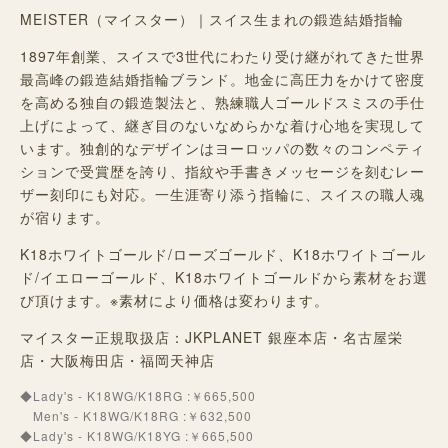
MEISTER（マイスター）｜スイス生まれの鍛造結婚指輪
1897年創業、スイスで3世代にわたり受け継がれてきた世界
最高峰の鍛造結婚指輪ブランド。地金に高圧力をかけて密度
を高める独自の鍛造製法と、熟練職人ゴールドスミスの手仕
上げによって、継ぎ目のないなめらかな着け心地を実現して
います。独創的なデザインはヨーロッパの数々のコンペティ
ションで受賞歴を誇り、指紋や手書きメッセージを刻むレー
ザー刻印にも対応。一生涯寄り添う指輪に、スイスの職人魂
が宿ります。
K18ホワイトゴールド/ローズゴールド、K18ホワイトゴール
ド/イエローゴールド、K18ホワイトゴールドから素材をお選
び頂けます。※素材により価格は変わります。
マイスター正規取扱店：JKPLANET 銀座本店・名古屋栄
店・大阪梅田店・福岡天神店
◆Lady's - K18WG/K18RG :￥665,500
Men's - K18WG/K18RG :￥632,500
◆Lady's - K18WG/K18YG :￥665,500