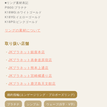
■リング素材表記
Pt900:プラチナ
K18WG:ホワイトゴールド
K18YG:イエローゴールド
K18PG:ピンクゴールド
リングの素材について
取り扱い店舗
JKプラネット銀座本店
JKプラネット表参道原宿店
JKプラネット熊本上通店
JKプラネット宮崎橘通り店
JKプラネット鹿児島天文館店
婚約指輪(エンゲージリング・プロポーズリング)
プラチナ
シンプル
ウェーブ(S字・V字)