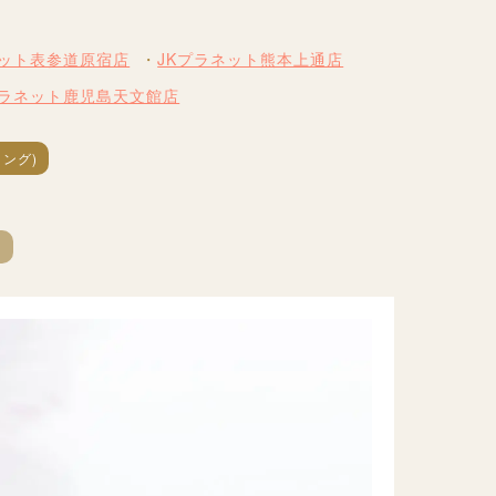
ネット表参道原宿店
JKプラネット熊本上通店
プラネット鹿児島天文館店
ング)
～