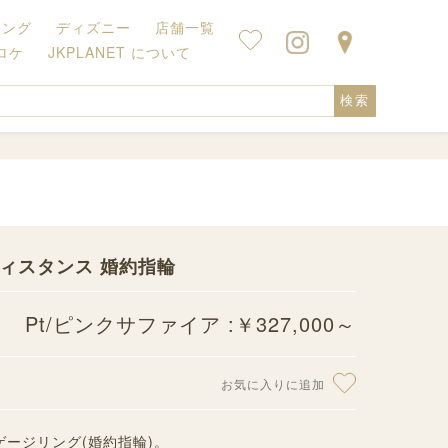
キング
ディズニー
店舗一覧
ロケ
JKPLANET について
検索
 ラ・ディスタンス 婚約指輪
Pt/ピンクサファイア :￥327,000～
お気に入りに追加
エンゲージリング(婚約指輪)。