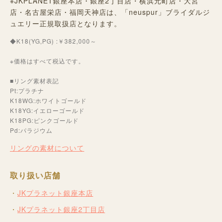
※JKPLANET銀座本店・銀座2丁目店・横浜元町店・大宮
店・名古屋栄店・福岡天神店は、「neuspur」ブライダルジ
ュエリー正規取扱店となります。
◆K18(YG,PG) :￥382,000～
※価格はすべて税込です。
■リング素材表記
Pt:プラチナ
K18WG:ホワイトゴールド
K18YG:イエローゴールド
K18PG:ピンクゴールド
Pd:パラジウム
リングの素材について
取り扱い店舗
JKプラネット銀座本店
JKプラネット銀座2丁目店