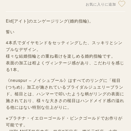
お気に入りに追加
Eid[アイト]のエンゲージリング(婚約指輪)。
誓い
4
本爪でダイヤモンドをセッティングした、スッキリとシン
プルなデザイン。
様々な結婚指輪との重ね着けを楽しめる婚約指輪です。
表面の加工は程よくヴィンテージ感があり、こだわりを感じ
る
1
本。
《neuspur – ノイシュプール》はすべてのリングに「槌目
(つちめ)」加工が施されているブライダルジュエリーブラン
ド。槌目とは、ハンマーで叩いたような柄がリングの表面に
施されており、様々な大きさの槌目はハンドメイド感の溢れ
る他にはない特別な仕上がりに。
※プラチナ・イエローゴールド・ピンクゴールドでお作りが
可能です。