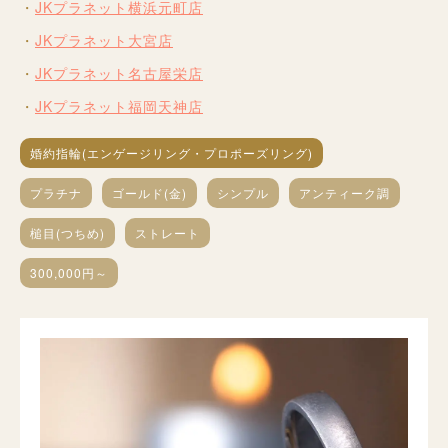
JKプラネット横浜元町店
JKプラネット大宮店
JKプラネット名古屋栄店
JKプラネット福岡天神店
婚約指輪(エンゲージリング・プロポーズリング)
プラチナ
ゴールド(金)
シンプル
アンティーク調
槌目(つちめ)
ストレート
300,000円～