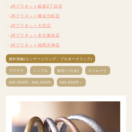
JKプラネット銀座2丁目店
JKプラネット横浜元町店
JKプラネット大宮店
JKプラネット名古屋栄店
JKプラネット福岡天神店
婚約指輪(エンゲージリング・プロポーズリング)
プラチナ
シンプル
槌目(つちめ)
ストレート
200,000円～300,000円
300,000円～