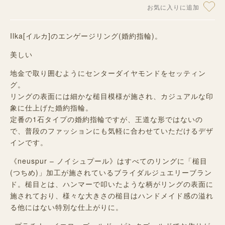
お気に入りに追加
Ilka[イルカ]のエンゲージリング(婚約指輪)。
美しい
地金で取り囲むようにセンターダイヤモンドをセッティン
グ。
リングの表面には細かな槌目模様が施され、カジュアルな印
象に仕上げた婚約指輪。
定番の
1
石タイプの婚約指輪ですが、王道な形ではないの
で、普段のファッションにも気軽に合わせていただけるデザ
インです。
《neuspur – ノイシュプール》はすべてのリングに「槌目
(つちめ)」加工が施されているブライダルジュエリーブラン
ド。槌目とは、ハンマーで叩いたような柄がリングの表面に
施されており、様々な大きさの槌目はハンドメイド感の溢れ
る他にはない特別な仕上がりに。