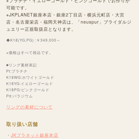
※プラチナ・イエローゴールド・ピンクゴールドでお作りが
可能です。
※JKPLANET銀座本店・銀座2丁目店・横浜元町店・大宮
店・名古屋栄店・福岡天神店は、
「neuspur」ブライダルジ
ュエリー正規取扱店となります。
◆K18(YG,PG) :￥349,000～
※価格はすべて税込です。
■リング素材表記
Pt:プラチナ
K18WG:ホワイトゴールド
K18YG:イエローゴールド
K18PG:ピンクゴールド
Pd:パラジウム
リングの素材について
取り扱い店舗
JKプラネット銀座本店