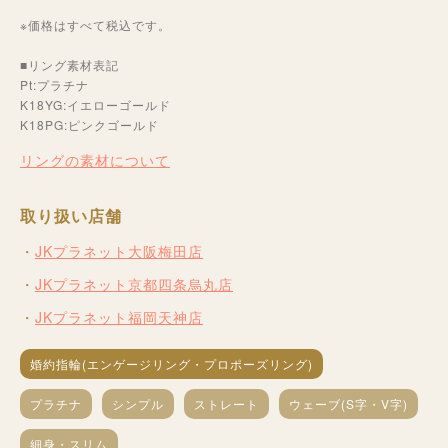
※価格はすべて税込です。
■リング素材表記
Pt:プラチナ
K18YG:イエローゴールド
K18PG:ピンクゴールド
リングの素材について
取り扱い店舗
JKプラネット大阪梅田店
JKプラネット京都四条烏丸店
JKプラネット福岡天神店
婚約指輪(エンゲージリング・プロポーズリング)
プラチナ
シンプル
ストレート
ウェーブ(S字・V字)
細身・スリム