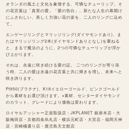
オランダの風土と文化を象徴する、可憐なチューリップ。そ
の花言葉は「真実の愛」「愛の告白」。新たな人生の幕開け
にふさわしい、美しく力強い花の姿を、二人のリングに込め
て。
エンゲージリングとマリッジリング(ダイヤモンドあり)、ま
たはマリッジリング2本(ダイヤモンドありとなし)を重ねる
と、まるで魔法のように、2つの可憐なチューリップが浮か
び上がります。
それは、永遠に咲き続ける愛の証。 二つのリングが寄り添
う時、二人の愛は永遠の花言葉と共に輝きを増し、未来へと
咲き誇ります。
Pt950(プラチナ)、K18イエローゴールド、ピンクゴールド
から素材をお選び頂けます。※素材、センターダイヤモンド
のカラット、グレードにより価格は変わります。
ロイヤルアッシャー正規取扱店：JKPLANET 銀座本店・大
阪梅田店・京都四条烏丸店・横浜元町店・大宮店・福岡天神
店・宮崎橘通り店・鹿児島天文館店