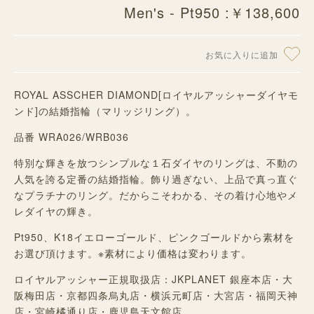
Men's - Pt950 :￥138,600
お気に入りに追加
ROYAL ASSCHER DIAMOND[ロイヤルアッシャーダイヤモ
ンド]の結婚指輪（マリッジリング）。
品番 WRA026/WRB036
特別な輝きを放つシンプルな１石ダイヤのリングは、不動の
人気を誇る定番の結婚指輪。飾り過ぎない、上品で真っ直ぐ
なプラチナのリング。だからこそわかる、その着け心地やメ
レダイヤの輝き。
Pt950、K18イエローゴールド、ピンクゴールドから素材を
お選び頂けます。※素材により価格は変わります。
ロイヤルアッシャー正規取扱店：JKPLANET 銀座本店・大
阪梅田店・京都四条烏丸店・横浜元町店・大宮店・福岡天神
店・宮崎橘通り店・鹿児島天文館店