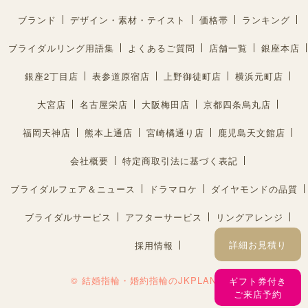
ブランド
デザイン・素材・テイスト
価格帯
ランキング
ブライダルリング用語集
よくあるご質問
店舗一覧
銀座本店
銀座2丁目店
表参道原宿店
上野御徒町店
横浜元町店
大宮店
名古屋栄店
大阪梅田店
京都四条烏丸店
福岡天神店
熊本上通店
宮崎橘通り店
鹿児島天文館店
会社概要
特定商取引法に基づく表記
ブライダルフェア＆ニュース
ドラマロケ
ダイヤモンドの品質
ブライダルサービス
アフターサービス
リングアレンジ
詳細お見積り
採用情報
© 結婚指輪・婚約指輪のJKPLANET®︎
ギフト券付き
ご来店予約