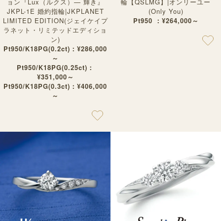
ョン『Lux（ルクス）— 輝き』
輪【QSLMG】|オンリーユー
JKPL-1E 婚約指輪|JKPLANET
(Only You)
LIMITED EDITION(ジェイケイプ
Pt950 ：¥264,000～
ラネット・リミテッドエディショ
ン)
Pt950/K18PG(0.2ct)：¥286,000
～
Pt950/K18PG(0.25ct)：
¥351,000～
Pt950/K18PG(0.3ct)：¥406,000
～