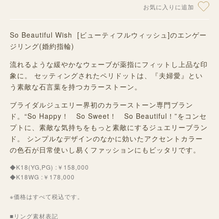
お気に入りに追加
So Beautiful Wish [ビューティフルウィッシュ
]
のエンゲー
ジリング(婚約指輪)
流れるような緩やかなウェーブが薬指にフィットし上品な印
象に。 セッティングされたペリドットは、『夫婦愛』とい
う素敵な石言葉を持つカラーストーン。
ブライダルジュエリー界初のカラーストーン専門ブラン
ド。“So Happy！ So Sweet！ So Beautiful！”をコンセ
プトに、素敵な気持ちをもっと素敵にするジュエリーブラン
ド。 シンプルなデザインのなかに効いたアクセントカラー
の色石が日常使いし易くファッションにもビッタリです。
◆K18(YG,PG) :￥158,000
◆K18WG :￥178,000
※価格はすべて税込です。
■リング素材表記