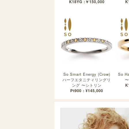
K18YG :￥150,000
K
So Smart Energy (Crow)
So H
ハーフエタニティリングリ
〜
ング 〜シトリン
K
Pt900：¥145,000