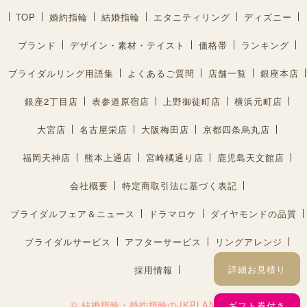
TOP
婚約指輪
結婚指輪
エタニティリング
ディズニー
ブランド
デザイン・素材・テイスト
価格帯
ランキング
ブライダルリング用語集
よくあるご質問
店舗一覧
銀座本店
銀座2丁目店
表参道原宿店
上野御徒町店
横浜元町店
大宮店
名古屋栄店
大阪梅田店
京都四条烏丸店
福岡天神店
熊本上通店
宮崎橘通り店
鹿児島天文館店
会社概要
特定商取引法に基づく表記
ブライダルフェア＆ニュース
ドラマロケ
ダイヤモンドの品質
ブライダルサービス
アフターサービス
リングアレンジ
詳細お見積り
採用情報
© 結婚指輪・婚約指輪のJKPLANET®︎
ギフト券付き