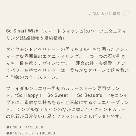
お気に入りに追加
So Smart Wish [スマートウィッシュ]のハーフエタニティ
リング(結婚指輪＆婚約指輪)
ダイヤモンドとペリドットの周りをミル打ちで囲ったアンテ
ィークな雰囲気のエタニティリング。 一つ一つの石が引き
立ち、目を惹くデザインです。 「運命の絆・夫婦愛」とい
うパワーを持つペリドットは、柔らかなグリーンで落ち着い
た印象のカラーストーン。
ブライダルジュエリー界初のカラーストーン専門ブラン
ド。“So Happy！ So Sweet！ So Beautiful！”をコンセ
プトに、素敵な気持ちをもっと素敵にするジュエリーブラン
ド。 シンプルなデザインのなかに効いたアクセントカラー
の色石が日常使いし易くファッションにもビッタリです。
◆Pt900：¥150,000
◆K18(YG,PG) :￥190,000