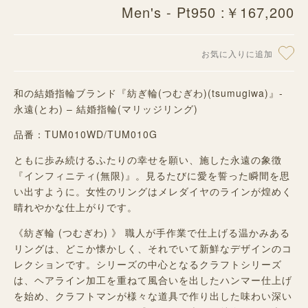
Men's - Pt950 :￥167,200
お気に入りに追加
和の結婚指輪ブランド『紡ぎ輪(つむぎわ)(tsumugiwa)』-
永遠(とわ) – 結婚指輪(マリッジリング)
品番：TUM010WD/TUM010G
ともに歩み続けるふたりの幸せを願い、施した永遠の象徴
『インフィニティ(無限)』。
見るたびに愛を誓った瞬間を思
い出すように。
女性のリングはメレダイヤのラインが煌めく
晴れやかな仕上がりです。
《紡ぎ輪 (つむぎわ) 》 職人が手作業で仕上げる温かみある
リングは、どこか懐かしく、それでいて新鮮なデザインのコ
レクションです。シリーズの中心となるクラフトシリーズ
は、ヘアライン加工を重ねて風合いを出したハンマー仕上げ
を始め、クラフトマンが様々な道具で作り出した味わい深い