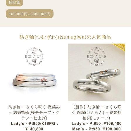
個性派
100,000円～200,000円
紡ぎ輪(つむぎわ)(tsumugiwa)の人気商品
紡ぎ輪 – さくら咲く 微笑み
【新作】紡ぎ輪 – さくら咲
– 結婚指輪(桜モチーフ・ク
く 絢爛(けんらん) – 結婚指
ラフト仕上げ)
輪(桜モチーフ)
Lady's - Pt950/K18PG :
Lady's - Pt950 :¥169,400
¥140,800
Men's - Pt950 :¥198,000