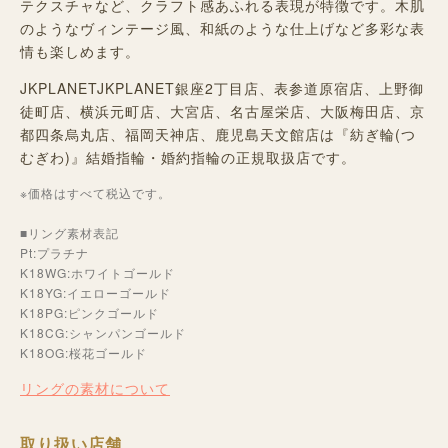
テクスチャなど、クラフト感あふれる表現が特徴です。木肌
のようなヴィンテージ風、和紙のような仕上げなど多彩な表
情も楽しめます。
JKPLANETJKPLANET銀座2丁目店、表参道原宿店、上野御
徒町店、横浜元町店、大宮店、名古屋栄店、大阪梅田店、京
都四条烏丸店、福岡天神店、鹿児島天文館店は『紡ぎ輪(つ
むぎわ)』結婚指輪・婚約指輪の正規取扱店です。
※価格はすべて税込です。
■リング素材表記
Pt:プラチナ
K18WG:ホワイトゴールド
K18YG:イエローゴールド
K18PG:ピンクゴールド
K18CG:シャンパンゴールド
K18OG:桜花ゴールド
リングの素材について
取り扱い店舗