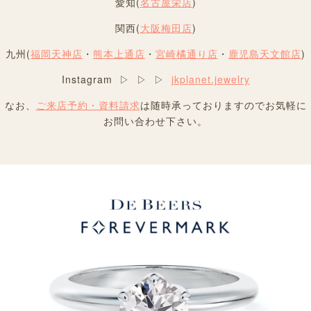
愛知(
名古屋栄店
)
関西(
大阪梅田店
)
九州(
福岡天神店
・
熊本上通店
・
宮崎橘通り店
・
鹿児島天文館店
)
Instagram ▷ ▷ ▷
jkplanet.jewelry
なお、
ご来店予約・資料請求
は随時承っておりますのでお気軽に
お問い合わせ下さい。