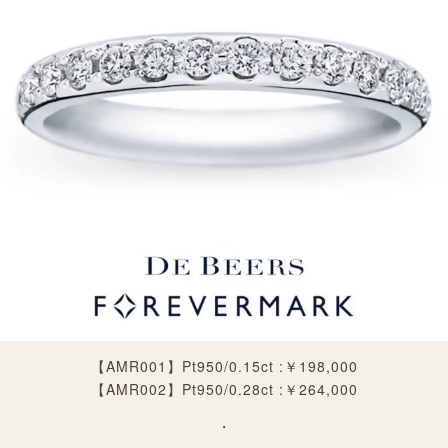
【
AMR001
】
Pt950/0.15ct :￥198,000
【
AMR002
】
Pt950/0.28ct :￥264,000
・