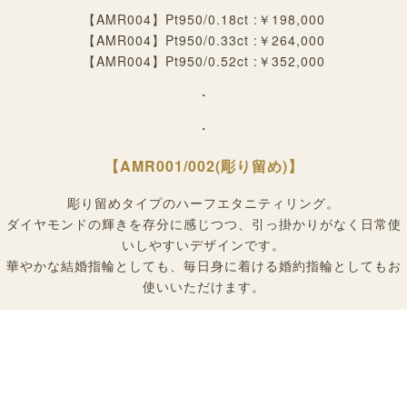
【
AMR004
】
Pt950/0.18ct :￥198,000
【
AMR004
】
Pt950/0.33ct :￥264,000
【
AMR004
】
Pt950/0.52ct :￥352,000
・
・
【AMR001/00
2(
彫り留め)
】
彫り留めタイプのハーフエタニティリング。
ダイヤモンドの輝きを存分に感じつつ、引っ掛かりがなく日常使
いしやすいデザインです。
華やかな結婚指輪としても、毎日身に着ける婚約指輪としてもお
使いいただけます。