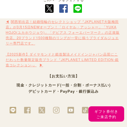
関⻄初出店！結婚指輪のセレクトショップ『JKPLANET⼤阪梅⽥
店』が3⽉15⽇NEWオープン！「ロイヤル・アッシャー」「YUKA
HOJO(ユカホウジョウ)」「デビアス フォーエバーマーク」の正規販
売店。20ブランド1500種類のリングが⼀堂に揃うブライダルジュエ
リー専⾨店です。
【2025新作】ダイヤモンドと鍛造製法メイドインジャパン品質にこ
だわった数量限定販売ブランド『JKPLANET LIMITED EDITION-鍛
造コレクション-』
【お支払い方法】
現金・クレジットカード(一括・分割・ボーナス払い)
デビットカード・PayPay・銀行振込み
ギフト券付き
ご来店予約