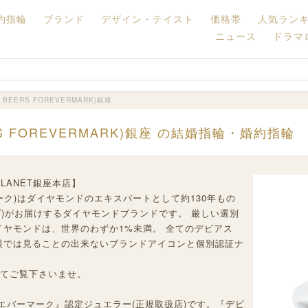
約指輪
ブランド
デザイン・テイスト
価格帯
人気ラン
ニュース
ドラマ
EERS FOREVERMARK)銀座
S FOREVERMARK)銀座 の結婚指輪・婚約指輪
LANET銀座本店】
バーマーク)はダイヤモンドのエキスパートとして約130年もの
ループ)がお届けするダイヤモンドブランドです。 厳しい選別
イヤモンドは、世界のわずか1%未満。 全てのデビアス
眼では見ることの出来ないブランドアイコンと個別認証ナ
てご覧下さいませ。
ォーエバーマーク』認定ジュエラー(正規取扱店)です。『デビ