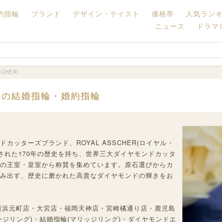
約指輪
ブランド
デザイン・テイスト
価格帯
人気ラン
ニュース
ドラマ
CHER)
R) の結婚指輪・婚約指輪
ッターズブランド、ROYAL ASSCHER(ロイヤル・
設された170年の歴史を持ち、世界三大ダイヤモンドカッタ
の王室・皇室から称賛を集めています。原石選びからカ
み出す、歴史に磨かれた高貴なダイヤモンドの輝きをお
横浜元町店・大宮店・福岡天神店・宮崎橘通り店・鹿児島
ジリング)・結婚指輪(マリッジリング)・ダイヤモンドエ