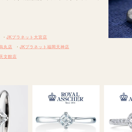
JKプラネット大宮店
烏丸店
JKプラネット福岡天神店
島天文館店