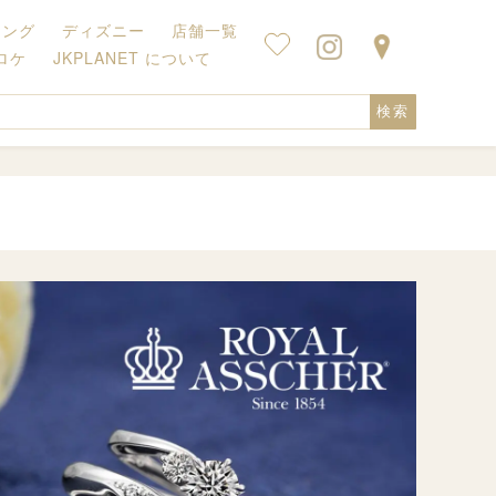
キング
ディズニー
店舗一覧
ロケ
JKPLANET について
検索