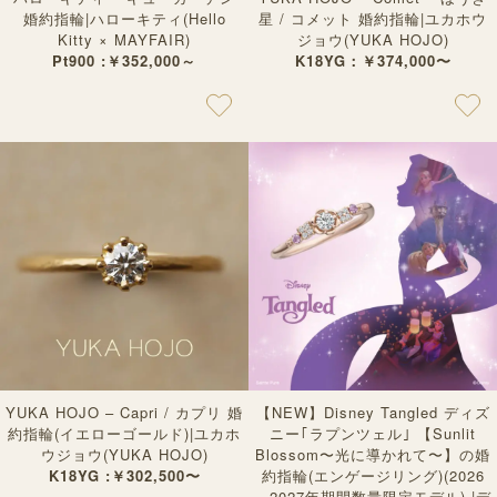
婚約指輪|ハローキティ(Hello
星 / コメット 婚約指輪|ユカホウ
Kitty × MAYFAIR)
ジョウ(YUKA HOJO)
Pt900 :￥352,000～
K18YG：￥374,000〜
YUKA HOJO – Capri / カプリ 婚
【NEW】Disney Tangled ディズ
約指輪(イエローゴールド)|ユカホ
ニー｢ラプンツェル｣ 【Sunlit
ウジョウ(YUKA HOJO)
Blossom〜光に導かれて〜】の婚
K18YG :￥302,500〜
約指輪(エンゲージリング)(2026
～2027年期間数量限定モデル) |デ