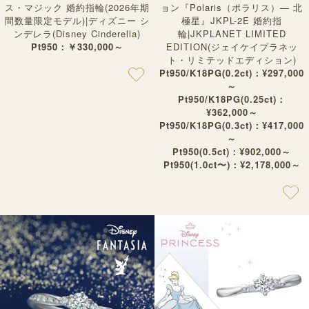
ス・マジック 婚約指輪(2026年期
ョン『Polaris（ポラリス）— 北
間数量限定モデル)|ディズニー シ
極星』JKPL-2E 婚約指
ンデレラ(Disney Cinderella)
輪|JKPLANET LIMITED
Pt950：￥330,000～
EDITION(ジェイケイプラネッ
ト・リミテッドエディション)
Pt950/K18PG(0.2ct)：¥297,000
～
Pt950/K18PG(0.25ct)：
¥362,000～
Pt950/K18PG(0.3ct)：¥417,000
～
Pt950(0.5ct)：¥902,000～
Pt950(1.0ct〜)：¥2,178,000～