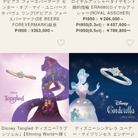
デビアス フォーエバーマーク セ
ロイヤルアッシャーダイヤモンド
ンター・オブ・マイ・ユニバース
婚約指輪 ERA680|ロイヤルアッ
® パヴェ リング|デビアス フォー
シャー(ROYAL ASSCHER)
エバーマーク(DE BEERS
Pt950：￥286,000～
FOREVERMARK)銀座
Pt950(0.3ct)：￥457,600～
Pt900：¥363,000～
Pt950(0.5ct)：￥789,800〜
Disney Tangled ディズニー｢ラプ
ディズニーシンデレラ ユーア
ンツェル｣【Shining World〜輝く
ー・マイプリンセス エンゲージ