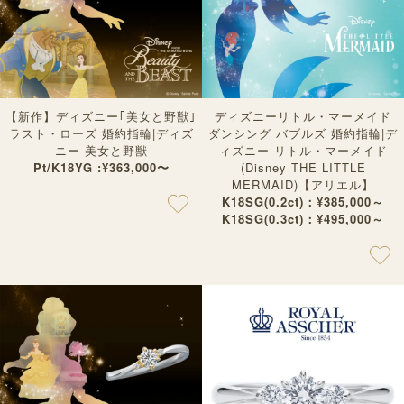
【新作】ディズニー｢美女と野獣｣
ディズニーリトル・マーメイド
ラスト・ローズ 婚約指輪|ディズ
ダンシング バブルズ 婚約指輪|デ
ニー 美女と野獣
ィズニー リトル・マーメイド
Pt/K18YG :¥363,000〜
(Disney THE LITTLE
MERMAID)【アリエル】
K18SG(0.2ct)：¥385,000～
K18SG(0.3ct)：¥495,000～