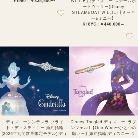
Pt950：￥335,500〜
WILLIE】|ディズニー スチームボ
ートウィリー(Disney
STEAMBOAT WILLIE)【ミッキ
ー&ミニー】
K18YG :￥440,000～
ディズニーシンデレラ ブライ
Disney Tangled ディズニー｢ラプ
ト・ディスティニー 婚約指輪
ンツェル｣【One Wish〜ひとつの
(2026年期間数量限定モデル)|ディ
願い〜】婚約指輪|ディズニー ラ