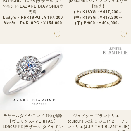
PJ14CRL/14CRM|ラザール ダイ
(Makana)ハワイアンジュエリー
ヤモンド(LAZARE DIAMOND)鹿
【鍛造】
児島
(上) K18YG :￥417,200～
Lady's - Pt/K18PG :￥167,200
(中) K18YG :￥417,200～
Men's - Pt/K18PG :￥154,000
(下) Pt900 :￥494,000～
ラザールダイヤモンド 婚約指輪
ジュピター ブラントリエ –
【ヴェリタス- VERITAS】
toujours 永遠に|ジュピター ブラ
LD806PRD|ラザール ダイヤモン
ントリエ(JUPITER BLANTELIE)