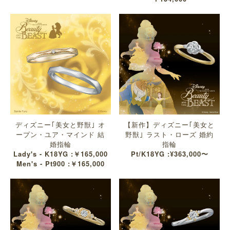
ディズニー｢美女と野獣｣ オ
【新作】ディズニー｢美女と
ープン・ユア・マインド 結
野獣｣ ラスト・ローズ 婚約
婚指輪
指輪
Lady's - K18YG :￥165,000
Pt/K18YG :¥363,000〜
Men's - Pt900 :￥165,000