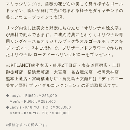
マリッジリングは、薔薇の花びらの美しく舞う様子をゴール
ドライン、呪いが解けて光に包まれる様子をダイヤモンドの
美しいウェーブラインで表現。
リング内側には美女と野獣にちなんだ「オリジナル絵文字」
が無料で刻印できます。ご成約特典にもれなくオリジナル専
用リングケース＆
オリジナルブック型オルゴールボックス
を
プレゼント。3本ご成約 で、プリザーブドフラワーで作られ
たオリジナル ローズドームリングピローをプレゼント。
※JKPLANET銀座本店・銀座2丁目店・表参道原宿店・上野
御徒町店・横浜元町店・大宮店・名古屋栄店・福岡天神店・
熊本上通店・宮崎橘通り店・鹿児島天文館店は『ディズニー
美女と野獣 ブライダルコレクション』の正規取扱店です。
◆Lady's - Pt950 :￥253,000
Men's - Pt950 :￥253,400
◆Lady's - K18(YG・PG) :￥308,000
Men's - K18(YG・PG) :￥363,000
※価格はすべて税込です。