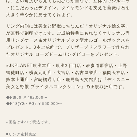
は、どの角度から見ても花びらが重なり、立体的でシルエッ
トにこだわったデザイン。ダイヤモンドを支える薔薇は石を
大きく華やかに見せてくれます。
リング内側には美女と野獣にちなんだ「オリジナル絵文字」
が無料で刻印できます。ご成約特典にもれなくオリジナル専
用リングケース＆
オリジナルブック型オルゴールボックス
を
プレゼント。3本ご成約 で、プリザーブドフラワーで作られ
たオリジナル ローズドームリングピローをプレゼント。
※JKPLANET銀座本店・銀座2丁目店・表参道原宿店・上野
御徒町店・横浜元町店・大宮店・名古屋栄店・福岡天神店・
熊本上通店・宮崎橘通り店・鹿児島天文館店は『ディズニー
美女と野獣 ブライダルコレクション』の正規取扱店です。
◆Pt950 :¥ 462,000〜
◆K18(YG・PG) :¥ 550,000〜
※価格はすべて税込です。
■リング素材表記