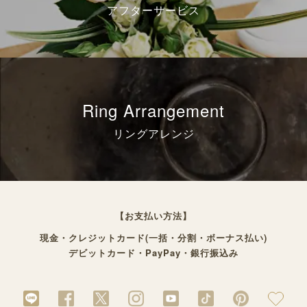
アフターサービス
Ring Arrangement
リングアレンジ
【お支払い方法】
現金・クレジットカード(一括・分割・ボーナス払い)
デビットカード・PayPay・銀行振込み