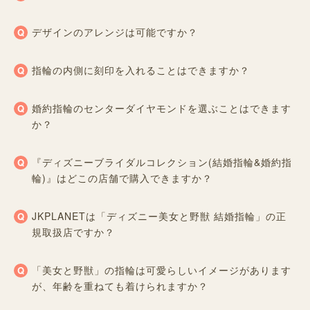
デザインのアレンジは可能ですか？
指輪の内側に刻印を入れることはできますか？
婚約指輪のセンターダイヤモンドを選ぶことはできます
か？
『ディズニーブライダルコレクション(結婚指輪&婚約指
輪)』はどこの店舗で購入できますか？
JKPLANETは「ディズニー美女と野獣 結婚指輪」の正
規取扱店ですか？
「美女と野獣」の指輪は可愛らしいイメージがあります
が、年齢を重ねても着けられますか？