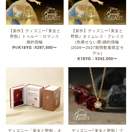
【新作】ディズニー｢美女と
【新作】ディズニー｢美女と
野獣｣ トゥルー・ロマンス
野獣｣ タイムレス・グレイス
婚約指輪
(色褪せない愛)婚約指輪
Pt/K18YG :¥297,000〜
(2026〜2027期間数量限定モ
デル)
K18YG：¥242,000〜
ディズニー「美女と野獣」オ
ディズニー｢美女と野獣｣ プ