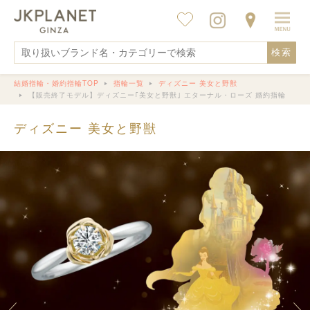
検索
結婚指輪・婚約指輪TOP
指輪一覧
ディズニー 美女と野獣
【販売終了モデル】ディズニー｢美女と野獣｣ エターナル・ローズ 婚約指輪
ディズニー 美女と野獣