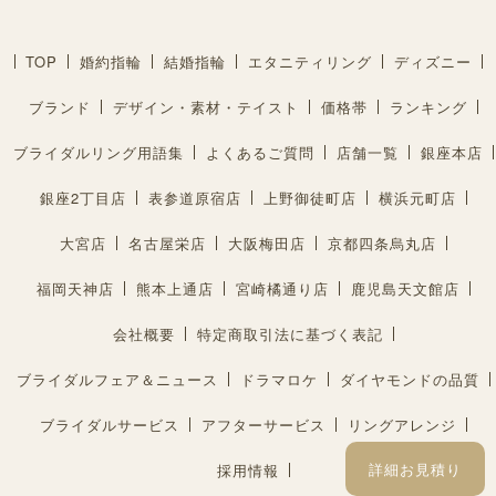
TOP
婚約指輪
結婚指輪
エタニティリング
ディズニー
ブランド
デザイン・素材・テイスト
価格帯
ランキング
ブライダルリング用語集
よくあるご質問
店舗一覧
銀座本店
銀座2丁目店
表参道原宿店
上野御徒町店
横浜元町店
大宮店
名古屋栄店
大阪梅田店
京都四条烏丸店
福岡天神店
熊本上通店
宮崎橘通り店
鹿児島天文館店
会社概要
特定商取引法に基づく表記
ブライダルフェア＆ニュース
ドラマロケ
ダイヤモンドの品質
ブライダルサービス
アフターサービス
リングアレンジ
詳細お見積り
採用情報