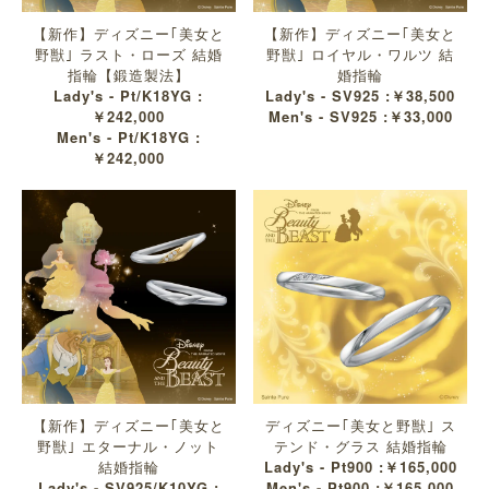
【新作】ディズニー｢美女と
【新作】ディズニー｢美女と
野獣｣ ラスト・ローズ 結婚
野獣｣ ロイヤル・ワルツ 結
指輪【鍛造製法】
婚指輪
Lady's - Pt/K18YG :
Lady's - SV925 :￥38,500
￥242,000
Men's - SV925 :￥33,000
Men's - Pt/K18YG :
￥242,000
【新作】ディズニー｢美女と
ディズニー｢美女と野獣｣ ス
野獣｣ エターナル・ノット
テンド・グラス 結婚指輪
結婚指輪
Lady's - Pt900 :￥165,000
Lady's - SV925/K10YG :
Men's - Pt900 :￥165,000