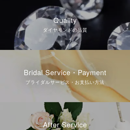
Quality
ダイヤモンドの品質
Bridal Service・Payment
ブライダルサービス・お支払い方法
After Service