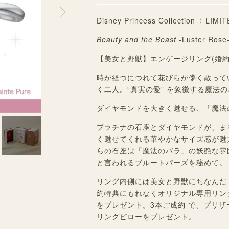
Disney Princess Collection〈 LIM
Beauty and the Beast
-Luster R
【美女と野獣】エンゲージリング(婚約
時が経つにつれて花びらが儚く散って
く二人。“真実の愛” を象徴する魔法
ダイヤモンドを大きく魅せる、「魔法
プラチナの石座とダイヤモンドが、ま
く魅せてくれる華やかなサイズ感が魅
らの石座は「魔法のバラ」の妖艶な雰
と言われるブルートパーズを秘めて。
リング内側には美女と野獣にちなんだ
約特典にもれなくオリジナル専用リン
をプレゼント。3本ご成約 で、プリ
リングピローをプレゼント。