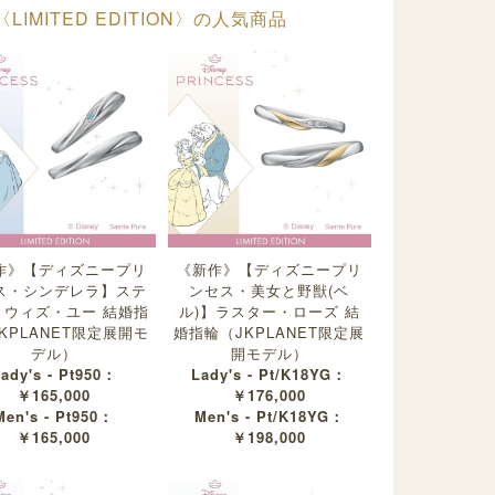
tion〈LIMITED EDITION〉の人気商品
作》【ディズニープリ
《新作》【ディズニープリ
ス・シンデレラ】ステ
ンセス・美女と野獣(ベ
・ウィズ・ユー 結婚指
ル)】ラスター・ローズ 結
KPLANET限定展開モ
婚指輪（JKPLANET限定展
デル）
開モデル）
ady's - Pt950：
Lady's - Pt/K18YG：
￥165,000
￥176,000
Men's - Pt950：
Men's - Pt/K18YG：
￥165,000
￥198,000