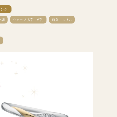
ング)
ク調
ウェーブ(S字・V字)
細身・スリム
～