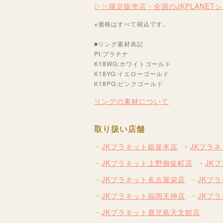
▷▷限定販売店・全国のJKPLANET
※価格はすべて税込です。
■リング素材表記
Pt:プラチナ
K18WG:ホワイトゴールド
K18YG:イエローゴールド
K18PG:ピンクゴールド
リングの素材について
取り扱い店舗
JKプラネット銀座本店
JKプラ
JKプラネット上野御徒町店
JK
JKプラネット名古屋栄店
JKプ
JKプラネット福岡天神店
JKプ
JKプラネット鹿児島天文館店