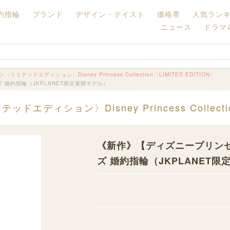
約指輪
ブランド
デザイン・テイスト
価格帯
人気ラン
ニュース
ドラマ
ッドエディション〉Disney Princess Collection〈LIMITED EDITION〉
婚約指輪（JKPLANET限定展開モデル）
ション〉Disney Princess Collection
《新作》【ディズニープリンセ
ズ 婚約指輪（JKPLANET