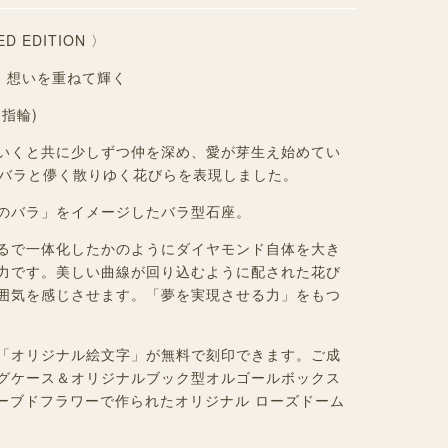
ITED EDITION 〉
ose- 想いを重ねて輝く
指輪)
いくと共に少しずつ仲を深め、愛が芽生え始めてい
のバラと儚く散りゆく花びらを表現しました。
のバラ」をイメージしたバラ型石座。
るで一体化したかのようにダイヤモンド自体を大き
力です。美しい曲線が回り込むように配された花び
囲気を感じさせます。「夢を実現させる力」をもつ
「オリジナル絵文字」が無料で刻印できます。ご成
グケース＆オリジナルブック型オルゴールボックス
ザーブドフラワーで作られたオリジナル ローズドーム