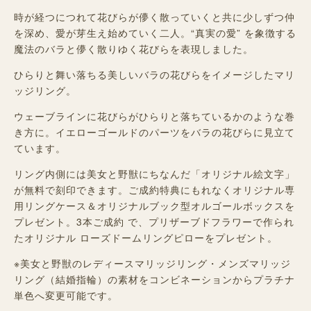
時が経つにつれて花びらが儚く散っていくと共に少しずつ仲
を深め、愛が芽生え始めていく二人。“真実の愛” を象徴する
魔法のバラと儚く散りゆく花びらを表現しました。
ひらりと舞い落ちる美しいバラの花びらをイメージしたマリ
ッジリング。
ウェーブラインに花びらがひらりと落ちているかのような巻
き方に。イエローゴールドのパーツをバラの花びらに見立て
ています。
リング内側には美女と野獣にちなんだ「オリジナル絵文字」
が無料で刻印できます。ご成約特典にもれなくオリジナル専
用リングケース＆オリジナルブック型オルゴールボックスを
プレゼント。3本ご成約 で、プリザーブドフラワーで作られ
たオリジナル ローズドームリングピローをプレゼント。
※美女と野獣のレディースマリッジリング・メンズマリッジ
リング（結婚指輪）の素材をコンビネーションからプラチナ
単色へ変更可能です。