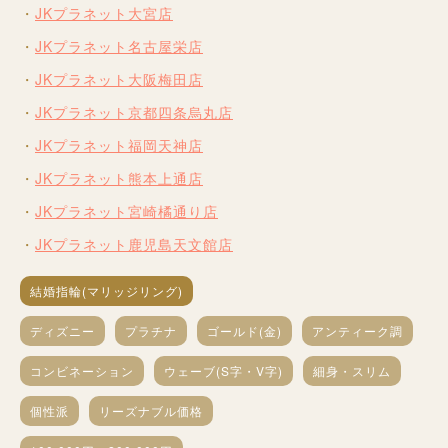
JKプラネット大宮店
JKプラネット名古屋栄店
JKプラネット大阪梅田店
JKプラネット京都四条烏丸店
JKプラネット福岡天神店
JKプラネット熊本上通店
JKプラネット宮崎橘通り店
JKプラネット鹿児島天文館店
結婚指輪(マリッジリング)
ディズニー
プラチナ
ゴールド(金)
アンティーク調
コンビネーション
ウェーブ(S字・V字)
細身・スリム
個性派
リーズナブル価格