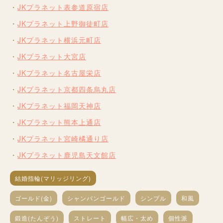
JKプラネット表参道原宿店
JKプラネット上野御徒町店
JKプラネット横浜元町店
JKプラネット大宮店
JKプラネット名古屋栄店
JKプラネット京都四条烏丸店
JKプラネット福岡天神店
JKプラネット熊本上通店
JKプラネット宮崎橘通り店
JKプラネット鹿児島天文館店
結婚指輪(マリッジリング)
ゴールド(金)
シャンパンゴールド
シンプル
和風
鍛造(たんぞう)
ストレート
幅広・太め
個性派