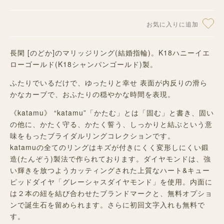
お気に入りに追加
長閑 [のどか]のマリッジリング(結婚指輪)。K18ハニーイエ
ローゴールド(K18シャンパンゴールド)製。
ふたりでいるだけで、ゆったりと幸せ 表面が内反りの滑ら
かなカーブで、おふたりの穏やかな時間を表現。
《katamu》 “katamu”「かたむ」とは「固む」と書き、固い
の他に、かたく守る、かたく誓う、しっかりと結ぶという意
味をもったブライダルリングコレクションです。
katamuの全てのリングはキズが付きにくく変形しにくい鍛
造(たんぞう)製法で作られております。ダイヤモンドは、強
い輝きを放つようカッティングされた上質なハート&キュー
ピッドダイヤ「グレーシャスダイヤモンド」を使用。内面に
は２本の紐を結び合わせたブランドマークと、無料オプショ
ンで誕生石を留められます。さらに初回文字入れも無料で
す。